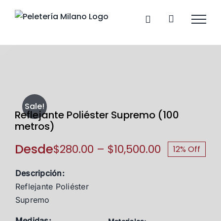
Skip
to
content
Sale!
Reflejante Poliéster Supremo (100
metros)
Desde
Price
$
280.00
–
$
10,500.00
12% Off
range:
Descripción:
$280.00
Reflejante Poliéster
through
Supremo
$10,500.00
Medidas: