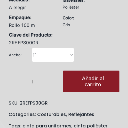
Materiales:
A elegir
Poliéster
Empaque:
Color:
Rollo 100 m
Gris
Clave del Producto
:
2REFPS00GR
Ancho:
Añadir al
carrito
Reflejante
Poliéster
SKU:
2REFPS00GR
Supremo
(100
Categories:
Costurables
,
Reflejantes
metros)
Tags:
cinta para uniformes
,
cinta poliéster