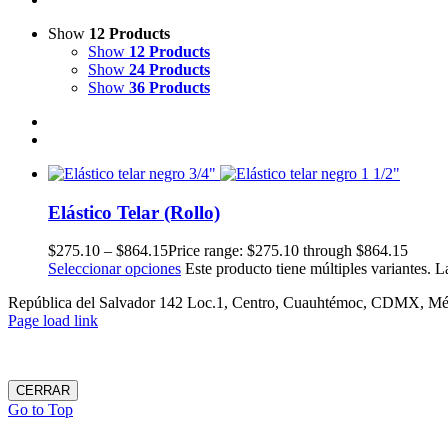
Show
12 Products
Show
12 Products
Show
24 Products
Show
36 Products
Elástico Telar (Rollo)
$
275.10
–
$
864.15
Price range: $275.10 through $864.15
Seleccionar opciones
Este producto tiene múltiples variantes. 
República del Salvador 142 Loc.1, Centro, Cuauhtémoc, CDMX, Méxi
Page load link
CERRAR
Go to Top