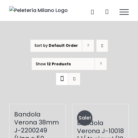
Skip
to
content
Sort by
Default Order
Show
12 Products
Bandola
Sale!
Verona 38mm
Bandola
J-2200249
Verona J-10018