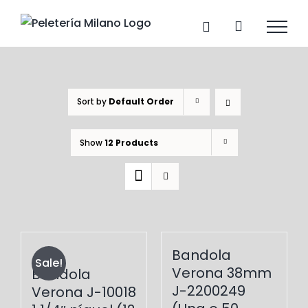
Skip
to
content
Sort by
Default Order
Show
12 Products
Bandola
Sale!
Verona 38mm
Bandola
J-2200249
Verona J-10018