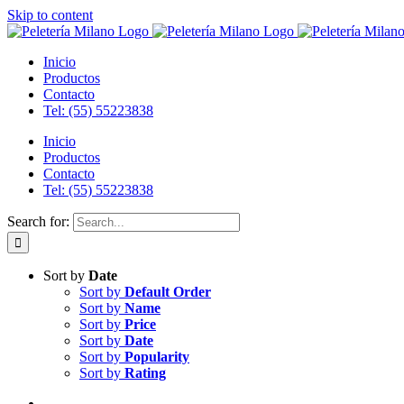
Skip to content
Inicio
Productos
Contacto
Tel: (55) 55223838
Inicio
Productos
Contacto
Tel: (55) 55223838
Search for:
Sort by
Date
Sort by
Default Order
Sort by
Name
Sort by
Price
Sort by
Date
Sort by
Popularity
Sort by
Rating