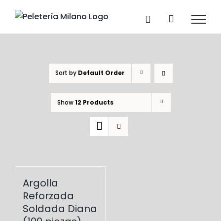
Skip
to
content
Sort by
Default Order
Show
12 Products
Argolla
Reforzada
Soldada Diana