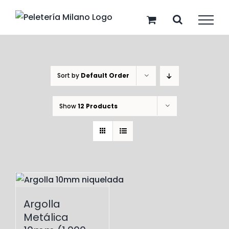
Skip
to
content
Sort by
Default Order
Show
12 Products
Argolla
Metálica