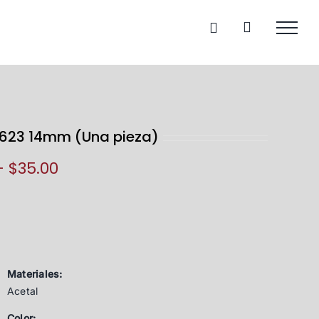
E1623 14mm (Una pieza)
Price
–
$
35.00
range:
$25.00
through
$35.00
Materiales:
Acetal
Color: