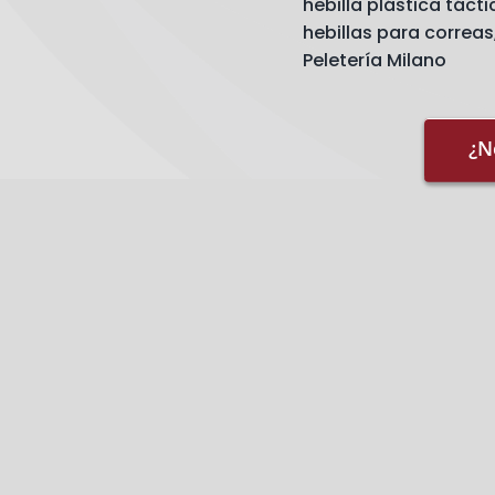
hebilla plástica tácti
cantidad
hebillas para correas
Peletería Milano
¿N