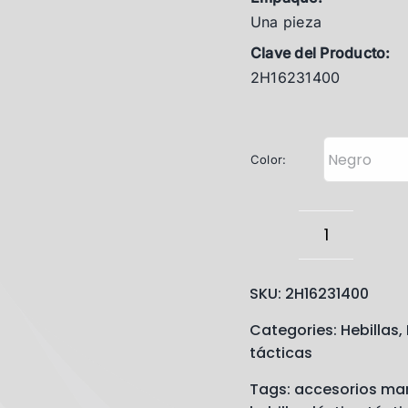
Una pieza
Clave del Producto
:
2H16231400
Color:
Hebilla
Táctica
SKU:
2H16231400
E1623
Categories:
Hebillas
,
14mm
tácticas
(Una
Tags:
accesorios mar
pieza)