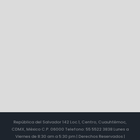
República del Salvador 142 Loc.1, Centro, Cuauhtémoc,
CDMX, México C.P. 06000 Telefono: 55 5522 3838 Lunes a
Viernes de 8:30 am a 5:30 pm | Derechos Reservados |