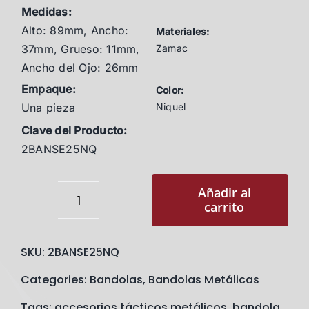
Medidas:
Alto: 89mm, Ancho:
Materiales:
37mm, Grueso: 11mm,
Zamac
Ancho del Ojo: 26mm
Empaque:
Color:
Una pieza
Niquel
Clave del Producto
:
2BANSE25NQ
Añadir al
carrito
Bandola
SEDENA
SKU:
2BANSE25NQ
1"
(Una
Categories:
Bandolas
,
Bandolas Metálicas
pieza)
Tags:
accesorios tácticos metálicos
,
bandola