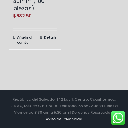
30mm (100
piezas)
$
682.50
Añadir al
Details
carrito
República del Salvador 142 Loc.1, Centro, Cuauhtémoc,
CDMX, México C.P. 06000 Telefono: 55 5522 3838 Lunes a
Viernes de 8:30 am a 5:30 pm | Derechos Reservados |
Aviso de Privacidad