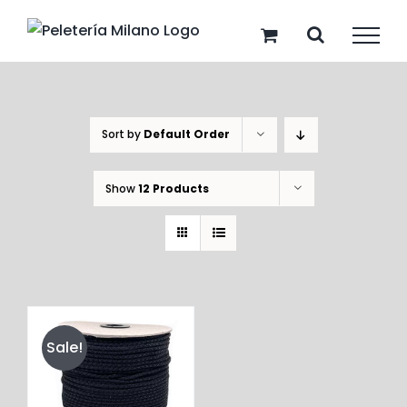
Skip
to
content
Sort by
Default Order
Show
12 Products
Sale!