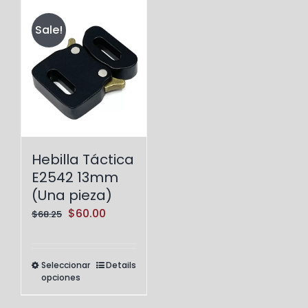
Sale!
Hebilla Táctica
E2542 13mm
(Una pieza)
Original
Current
$
60.00
$
68.25
price
price
was:
is:
Seleccionar
Details
Este
$68.25.
$60.00.
opciones
producto
tiene