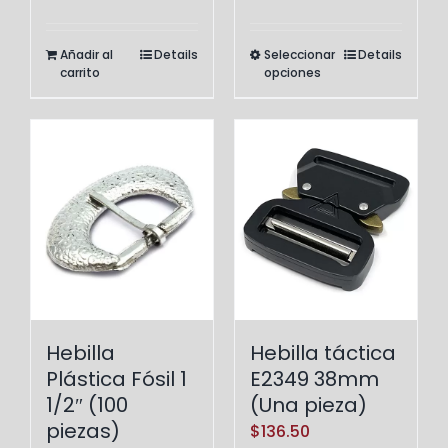
range:
$36.75
Seleccionar
Details
Añadir al
Details
Este
throug
opciones
carrito
producto
$837.9
tiene
múltiples
variantes.
Las
opciones
se
pueden
elegir
en
Hebilla táctica
Hebilla
la
E2349 38mm
Plástica Fósil 1
página
(Una pieza)
1/2″ (100
de
piezas)
$
136.50