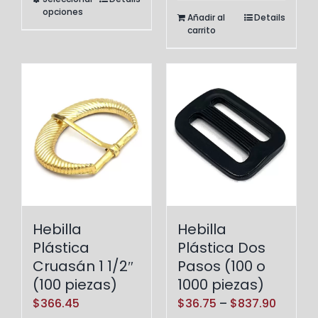
Este
through
opciones
Añadir al
Details
producto
$968.10
carrito
tiene
múltiples
variantes.
Las
opciones
se
pueden
elegir
en
la
Hebilla
Hebilla
página
Plástica Dos
Plástica
de
Pasos (100 o
Cruasán 1 1/2″
producto
1000 piezas)
(100 piezas)
Price
$
36.75
–
$
837.90
$
366.45