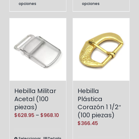
through
opciones
opciones
producto
producto
$504.00
tiene
tiene
múltiples
múltiples
variantes.
variantes.
Las
Las
opciones
opciones
se
se
pueden
pueden
elegir
elegir
en
en
Hebilla Militar
Hebilla
la
la
Acetal (100
Plástica
página
página
piezas)
Corazón 1 1/2″
de
de
(100 piezas)
Price
$
628.95
–
$
968.10
producto
producto
$
366.45
range:
$628.95
Seleccionar
Details