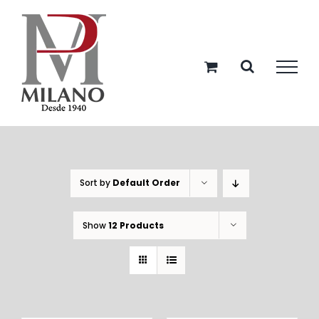
Skip
to
content
Sort by
Default Order
Show
12 Products