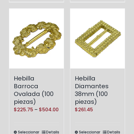
Hebilla
Hebilla
Barroca
Diamantes
Ovalada (100
38mm (100
piezas)
piezas)
Price
$
225.75
–
$
504.00
$
261.45
range:
$225.75
Seleccionar
Details
Seleccionar
Details
Este
Este