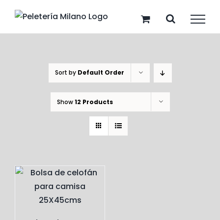
Skip
to
content
Sort by
Default Order
Show
12 Products