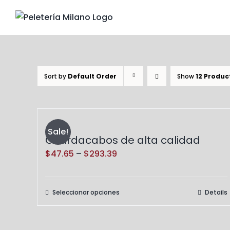
Skip
to
content
Sort by
Default Order
Show
12 Produc
Sale!
Guardacabos de alta calidad
Price
$
47.65
–
$
293.39
range:
$47.65
Seleccionar opciones
Details
Este
through
producto
$293.39
tiene