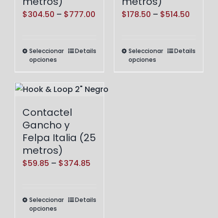
metros)
metros)
Price
Price
$
304.50
–
$
777.00
$
178.50
–
$
514.50
range:
range:
$304.50
$178.5
Seleccionar
Details
Seleccionar
Details
Este
Este
through
throug
opciones
opciones
producto
producto
$777.00
$514.5
tiene
tiene
múltiples
múltiples
variantes.
variantes.
Contactel
Las
Las
Gancho y
opciones
opciones
Felpa Italia (25
se
se
metros)
pueden
pueden
Price
$
59.85
–
$
374.85
elegir
elegir
range:
en
en
$59.85
Seleccionar
Details
Este
la
la
through
opciones
producto
página
página
$374.85