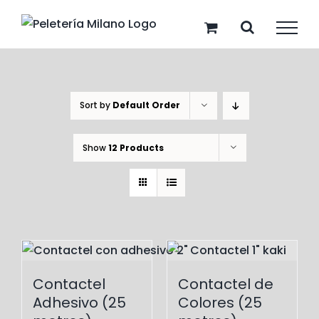
Skip
to
content
Sort by
Default Order
Show
12 Products
Contactel
Contactel de
Adhesivo (25
Colores (25