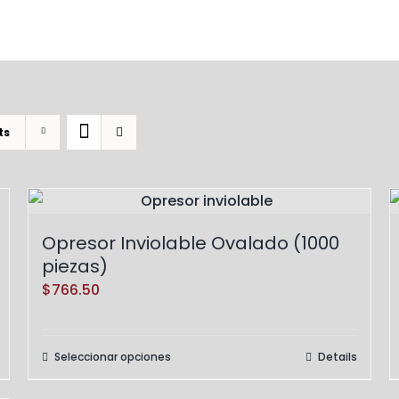
ts
Opresor Inviolable Ovalado (1000
piezas)
$
766.50
Seleccionar opciones
Details
Este
producto