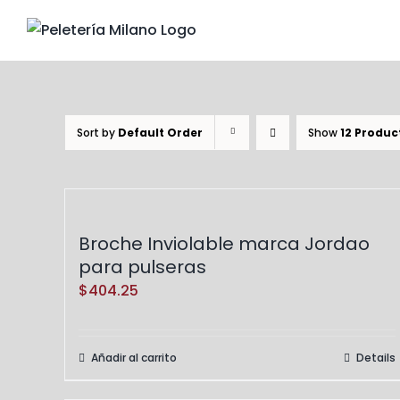
Skip
to
content
Sort by
Default Order
Show
12 Produc
Broche Inviolable marca Jordao
para pulseras
$
404.25
Añadir al carrito
Details