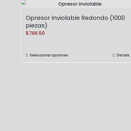
Opresor Inviolable Redondo (1000
piezas)
$
766.50
Seleccionar opciones
Details
Este
producto
tiene
múltiples
variantes.
Las
opciones
se
pueden
elegir