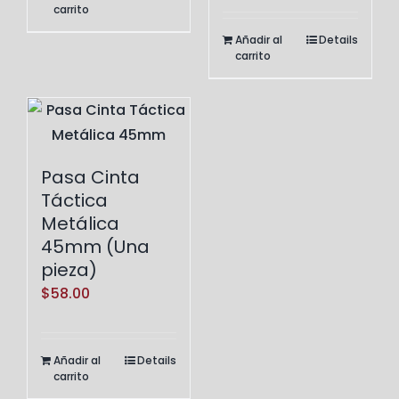
carrito
de
Añadir al
Details
producto
carrito
Pasa Cinta
Táctica
Metálica
45mm (Una
pieza)
$
58.00
Añadir al
Details
carrito