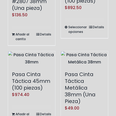
(100 piezas)
#2807 38mm
(Una pieza)
$
892.50
$
136.50
Seleccionar
Details
Este
opciones
Añadir al
Details
producto
carrito
tiene
múltiples
variantes.
Las
opciones
Pasa Cinta
Pasa Cinta
se
Táctica 45mm
Táctica
pueden
(100 piezas)
Metálica
elegir
38mm (Una
$
974.40
Pieza)
en
la
$
49.00
Añadir al
Details
página