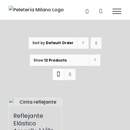
Skip
to
content
Sort by
Default Order
Show
12 Products
Reflejante
Elástico