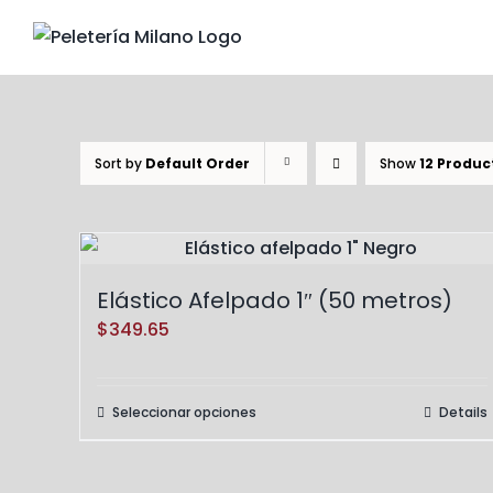
Skip
to
content
Sort by
Default Order
Show
12 Produc
Elástico Afelpado 1″ (50 metros)
$
349.65
Seleccionar opciones
Details
Este
producto
tiene