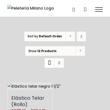
Skip
to
content
Sort by
Default Order
Show
12 Products
Elástico Telar
(Rollo)