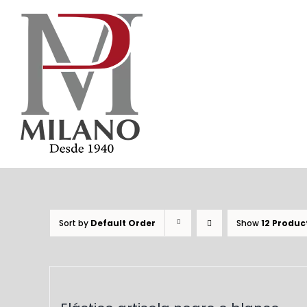
Skip
to
content
Sort by
Default Order
Show
12 Produc