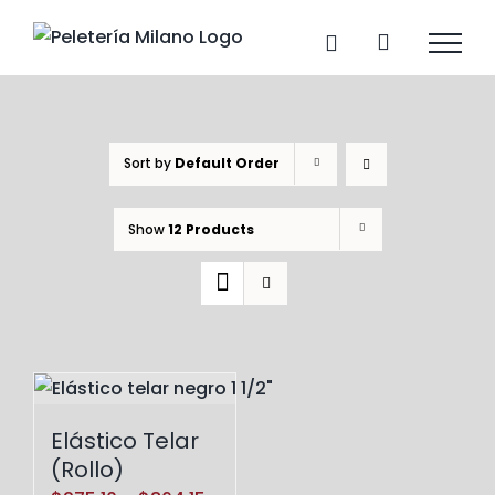
Skip
to
content
Sort by
Default Order
Show
12 Products
Elástico Telar
(Rollo)