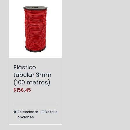
Elástico
tubular 3mm
(100 metros)
$
156.45
Seleccionar
Details
Este
opciones
producto
tiene