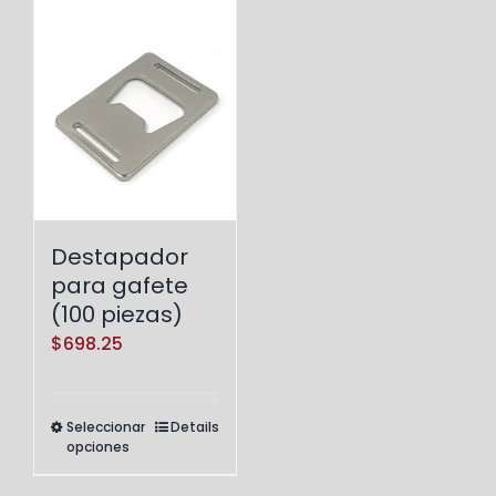
Destapador
para gafete
(100 piezas)
$
698.25
Seleccionar
Details
Este
opciones
producto
tiene