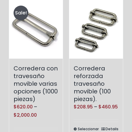
Sale!
Corredera con
Corredera
travesaño
reforzada
movible varias
travesaño
opciones (1000
movible (100
piezas)
piezas).
Price
$
620.00
–
$
208.95
–
$
460.95
Price
range
$
2,000.00
range:
$208.
Seleccionar
Details
Este
$620.00
throu