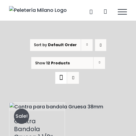
Skip
to
content
Sort by
Default Order
Show
12 Products
Sale!
Contra
Bandola