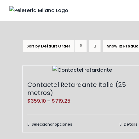
Skip
to
content
Sort by
Default Order
Show
12 Produc
Contactel Retardante Italia (25
metros)
Price
$
359.10
–
$
719.25
range:
$359.10
Seleccionar opciones
Details
Este
through
producto
$719.25