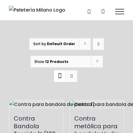
Skip
to
content
Sort by
Default Order
Show
12 Products
Contra
Contra
Bandola
metálica para