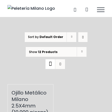
Skip
to
content
Sort by
Default Order
Show
12 Products
Ojillo Metálico
Milano
2.5X4mm