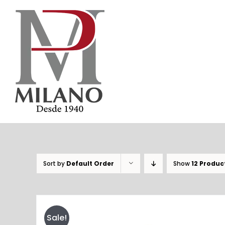
Skip
to
content
Sort by
Default Order
Show
12 Produc
Sale!