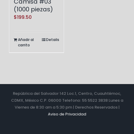
Camisa #03
(1000 piezas)
$
199.50
Añadir al
Details
carrito
República del Salvador 142 Loc.1, Centro, Cuauhtémoc,
CDMX, México C.P. 06000 Telefono: 55 5522 3838 Lunes a
Viernes de 8:30 am a 5:30 pm | Derechos Reservados |
Aviso de Privacidad