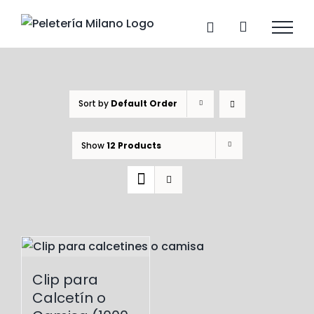
Skip
to
content
Sort by
Default Order
Show
12 Products
Clip para
Calcetín o