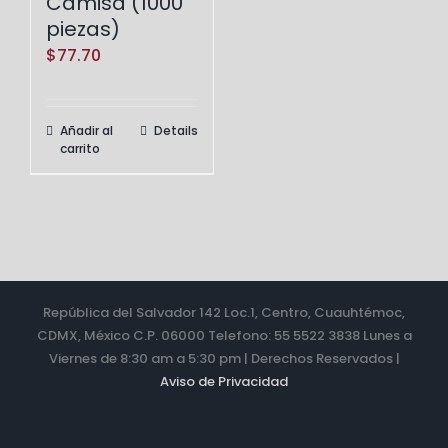
Camisa (1000
piezas)
$
77.70
Añadir al
Details
carrito
República del Salvador 142 Loc.1, Centro, Cuauhtémoc,
CDMX, México C.P. 06000 Telefono: 55 5522 3838 Lunes a
Viernes de 8:30 am a 5:30 pm | Derechos Reservados |
Aviso de Privacidad