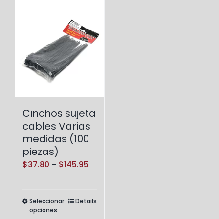
Cinchos sujeta
cables Varias
medidas (100
piezas)
Price
$
37.80
–
$
145.95
range:
$37.80
Seleccionar
Details
Este
through
opciones
producto
$145.95