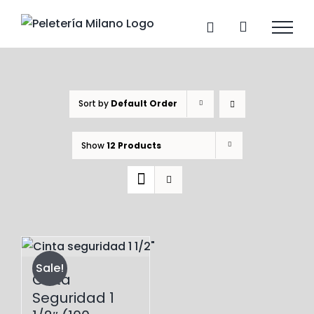
Skip
to
content
Sort by
Default Order
Show
12 Products
Sale!
Cinta
Seguridad 1