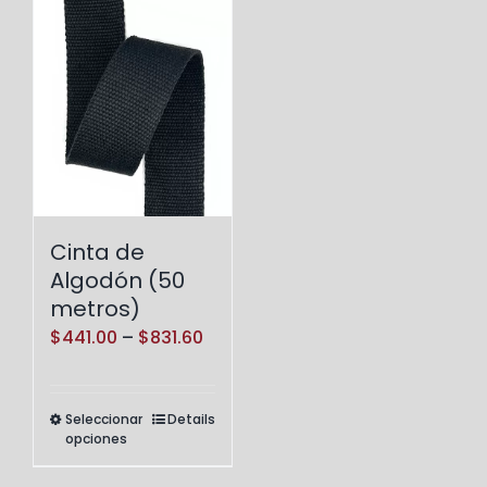
Cinta de
Algodón (50
metros)
Price
$
441.00
–
$
831.60
range:
$441.00
Seleccionar
Details
Este
through
opciones
producto
$831.60
tiene