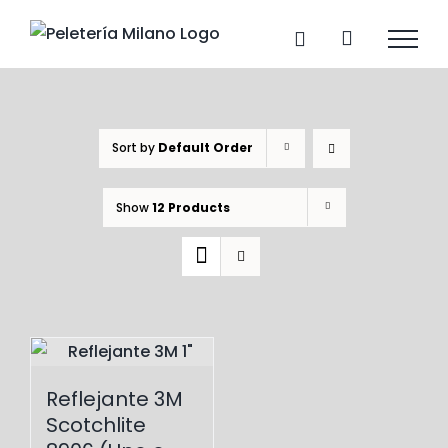
Skip
to
content
Sort by
Default Order
Show
12 Products
Reflejante 3M
Scotchlite