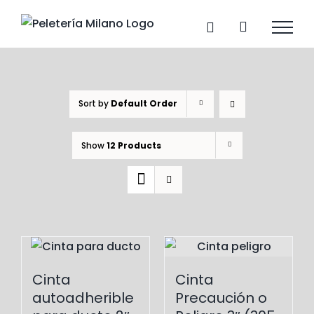
Skip
to
content
Sort by
Default Order
Show
12 Products
Cinta
Cinta
autoadherible
Precaución o