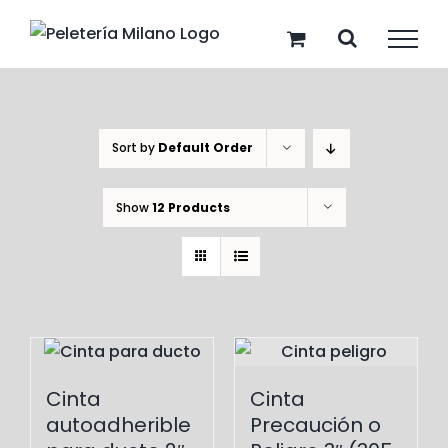
Skip
to
content
Sort by
Default Order
Show
12 Products
Cinta
Cinta
autoadherible
Precaución o