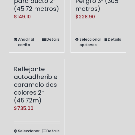
para ducto 2″
Peligro 3″ (305
(45.72 metros)
metros)
$
149.10
$
228.90
Añadir al
Details
Seleccionar
Details
Este
carrito
opciones
producto
tiene
múltiples
Reflejante
variantes.
autoadherible
Las
caramelo dos
opciones
colores 2″
(45.72m)
se
pueden
$
735.00
elegir
en
Seleccionar
Details
Este
la