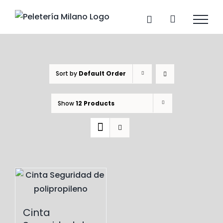
Skip
to
content
Sort by
Default Order
Show
12 Products
Cinta