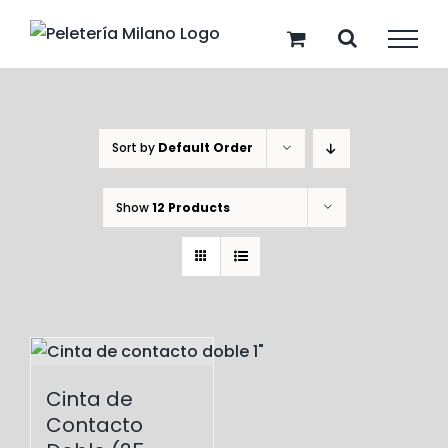
Skip
to
content
Sort by
Default Order
Show
12 Products
Cinta de
Contacto