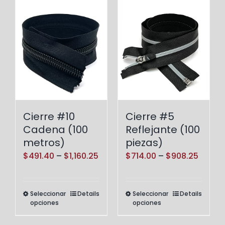
Cierre #10
Cierre #5
Cadena (100
Reflejante (100
metros)
piezas)
Price
Price
$
491.40
–
$
1,160.25
$
714.00
–
$
908.25
range:
range:
$491.40
$714.0
Seleccionar
Details
Seleccionar
Details
Este
Este
through
throu
opciones
opciones
producto
producto
$1,160.25
$908.
tiene
tiene