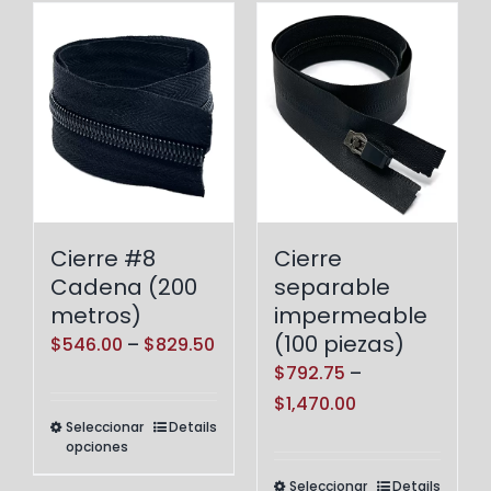
múltiples
múltiples
variantes.
variantes.
Las
Las
opciones
opciones
se
se
pueden
pueden
elegir
elegir
en
en
Cierre #8
Cierre
la
la
Cadena (200
separable
página
página
metros)
impermeable
de
de
(100 piezas)
Price
$
546.00
–
$
829.50
producto
producto
$
792.75
–
range:
Price
$
1,470.00
$546.00
Seleccionar
Details
Este
range:
through
opciones
producto
$792.75
$829.50
Seleccionar
Details
Este