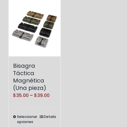
Bisagra
Táctica
Magnética
(Una pieza)
Price
$
35.00
–
$
39.00
range:
$35.00
Seleccionar
Details
Este
through
opciones
producto
$39.00