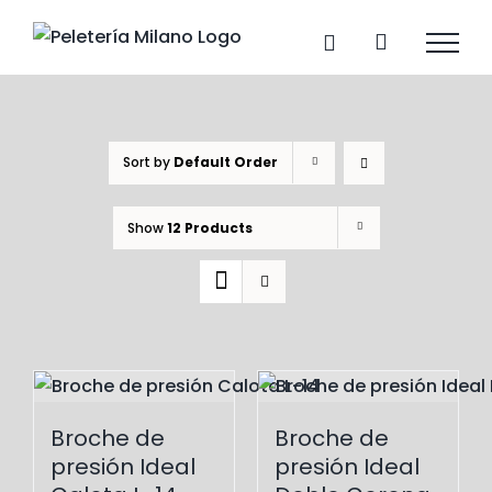
Skip
to
content
Sort by
Default Order
Show
12 Products
Broche de
Broche de
presión Ideal
presión Ideal