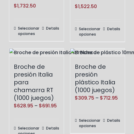
Price
$
1,732.50
en
Price
en
$
1,522.50
range:
la
range:
la
$194.25
página
$173.25
página
Seleccionar
Details
Este
Seleccionar
Details
Este
through
de
through
de
opciones
opciones
producto
producto
$1,732.50
producto
$1,522.50
producto
tiene
tiene
múltiples
múltiples
variantes.
variantes.
Broche de
Broche de
Las
Las
presión Italia
presión
opciones
opciones
para
plástico Italia
se
se
chamarra RT
(1000 juegos)
pueden
(1000 juegos)
pueden
Price
$
309.75
–
$
712.95
elegir
Price
elegir
$
628.95
–
$
691.95
range:
en
range:
en
$309.
Seleccionar
Details
la
Este
$628.95
la
throu
opciones
Seleccionar
Details
Este
página
producto
through
página
$712.9
opciones