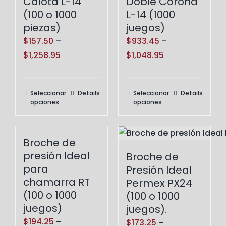
Calota L-14
Doble Corona
(100 o 1000
L-14 (1000
piezas)
juegos)
$
157.50
–
$
933.45
–
Price
Price
$
1,258.95
$
1,048.95
range:
range:
$157.50
$933.45
Seleccionar
Details
Seleccionar
Details
Este
Este
through
through
opciones
opciones
producto
producto
$1,258.95
$1,048.95
tiene
tiene
múltiples
múltiples
Broche de
variantes.
variantes.
presión Ideal
Broche de
Las
Las
para
Presión Ideal
opciones
opciones
chamarra RT
Permex PX24
(100 o 1000
se
se
(100 o 1000
juegos)
pueden
juegos).
pueden
$
194.25
–
elegir
elegir
$
173.25
–