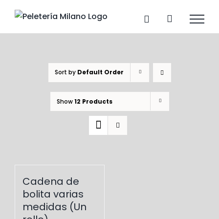
Skip
to
content
Sort by
Default Order
Show
12 Products
Cadena de
bolita varias
medidas (Un