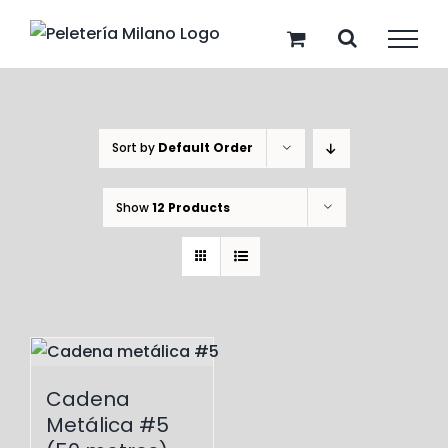
Skip
to
content
Sort by
Default Order
Show
12 Products
Cadena
Metálica #5