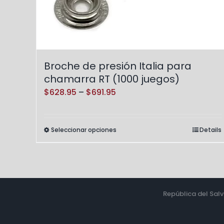
producto
Broche de presión Italia para
chamarra RT (1000 juegos)
Price
$
628.95
–
$
691.95
range:
$628.95
Seleccionar opciones
Details
Este
through
producto
$691.95
tiene
múltiples
variantes.
República del Salv
Las
opciones