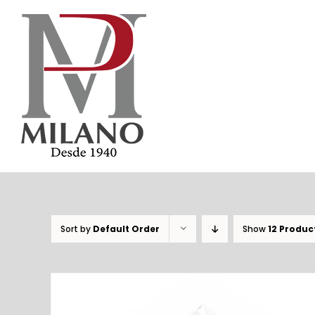
Skip
to
content
Sort by
Default Order
Show
12 Produc