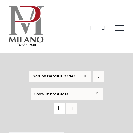
Skip
to
content
Sort by
Default Order
Show
12 Products