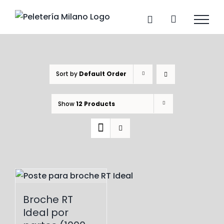
Skip
to
content
Sort by
Default Order
Show
12 Products
Broche RT
Ideal por