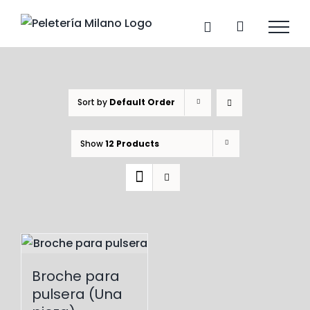
Skip
to
content
Sort by
Default Order
Show
12 Products
Broche para
pulsera (Una